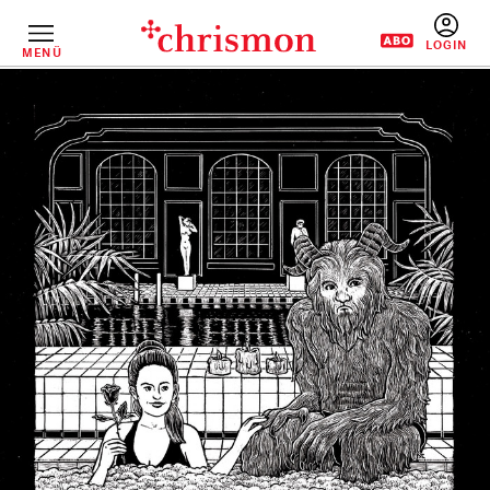
Direkt
zum
Inhalt
MENÜ
BENUTZERM