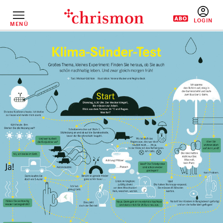
Direkt
zum
Inhalt
MENÜ
BENUTZERM