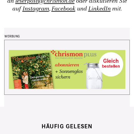
an
leserpost@chrismon.de
oder diskutieren Sie
auf
Instagram
,
Facebook
und
LinkedIn
mit.
HÄUFIG GELESEN