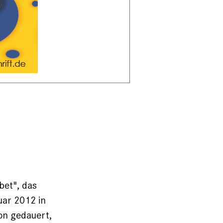
bet", das
uar 2012 in
on gedauert,