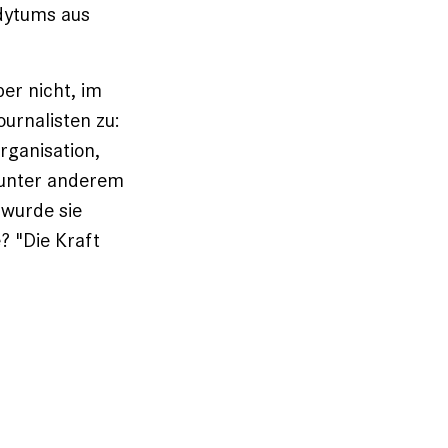
wdytums aus
ber nicht, im
ournalisten zu:
rganisation,
– unter anderem
 wurde sie
? "Die Kraft