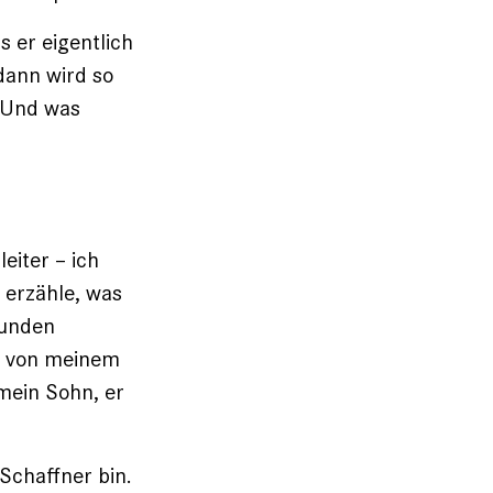
 er eigentlich
 dann wird so
. Und was
eiter – ich
 erzähle, was
tunden
rt von meinem
 mein Sohn, er
 Schaffner bin.