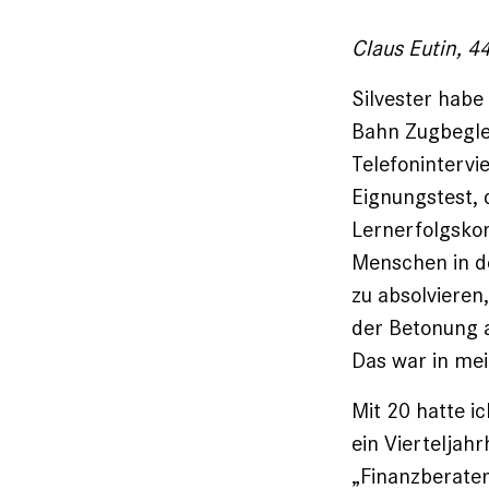
Claus Eutin, 44
Silvester habe
Bahn Zugbegle
Telefonintervi
Eignungstest, 
Lernerfolgskon
Menschen in d
zu absolvieren,
der Betonung a
Das war in me
Mit 20 hatte i
ein Vierteljah
„Finanzberate