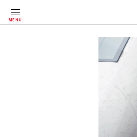
Direkt
zum
Inhalt
MENÜ
Pfadnavigation