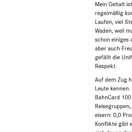
Mein Gehalt is
regelmäßig kom
Laufen, viel S
Waden, weil ma
schon einiges 
aber auch Freud
gefällt die U
Respekt.
Auf dem Zug he
Leute kennen. 
BahnCard 100 o
Reisegruppen, 
eisern: 0,0 Pro
Konflikte gibt