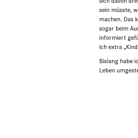
sich davon dre
sein müsste, 
machen. Das k
sogar beim Aus
informiert gef
ich extra „Kin
Bislang habe i
Leben umgeste