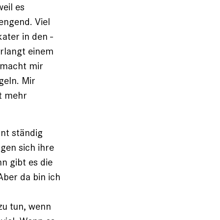
eil es
engend. Viel
ater in den ­
erlangt einem
 macht mir
geln. Mir
it mehr
nt ständig
gen sich ihre
 gibt es die
Aber da bin ich
zu tun, wenn