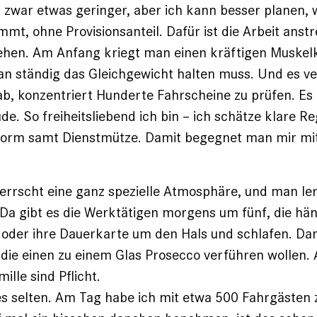
t zwar etwas geringer, aber ich kann besser planen, w
mt, ohne Provisionsanteil. Dafür ist die Arbeit anstr
tehen. Am Anfang kriegt man einen kräftigen Muskelk
n ständig das Gleichgewicht halten muss. Und es v
ab, konzentriert Hunderte Fahrscheine zu prüfen. Es
e. So freiheitsliebend ich bin – ich schätze klare Re
niform samt Dienstmütze. Damit begegnet man mir m
rrscht eine ganz spezielle Atmosphäre, und man ler
Da gibt es die Werktätigen morgens um fünf, die hän
der ihre Dauerkarte um den Hals und schlafen. Dann
die einen zu einem Glas Prosecco verführen wollen. 
mille sind Pflicht.
 es selten. Am Tag habe ich mit etwa 500 Fahrgästen 