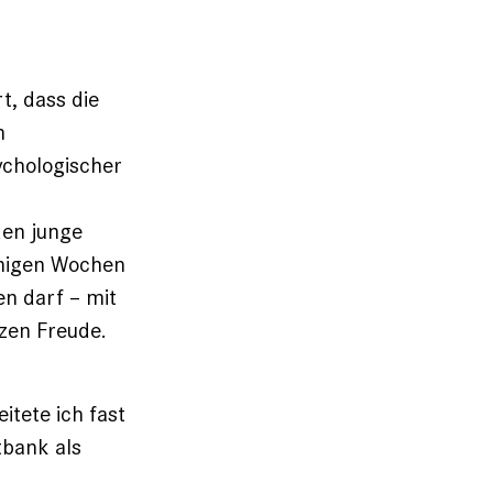
t, dass die
n
ychologischer
den junge
enigen Wochen
en darf – mit
zen Freude.
tete ich fast
tbank als