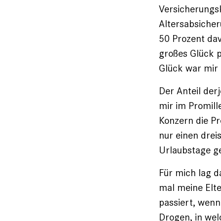
Versicherungs
Altersabsiche
50 Prozent dav
großes Glück p
Glück war mir 
Der Anteil der
mir im Promill
Konzern die Pr
nur ­einen dre
Urlaubstage ge
Für mich lag d
mal meine Elte
passiert, wenn
Drogen, in wel