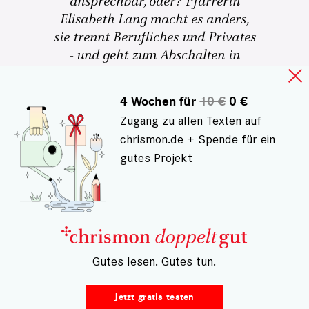
ansprechbar, oder? Pfarrerin
Elisabeth Lang macht es anders,
sie trennt Berufliches und Privates
- und geht zum Abschalten in
katholische Gottesdienste
4 Wochen für
10 €
0 €
Sonja Ruf
6
Zugang zu allen Texten auf
chrismon.de + Spende für ein
gutes Projekt
– Gutes lesen. Gutes tun.
Jetzt gratis testen