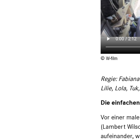
© W-film
Regie: Fabiana
Lilie, Lola, T
Die einfachen
Vor einer mal
(Lambert Wils
aufeinander, w