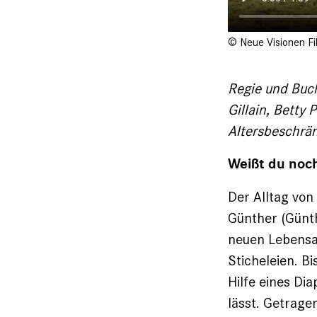
© Neue Visionen Fi
Regie und Buch
Gillain, Betty
Altersbeschrä
Weißt du noc
Der Alltag von
Günther (Günth
neuen Lebensab
Sticheleien. B
Hilfe eines Dia
lässt. Getrage