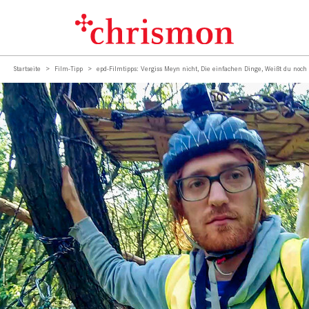
Startseite
Film-Tipp
epd-Filmtipps: Vergiss Meyn nicht, Die einfachen Dinge, Weißt du noch