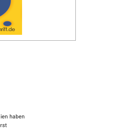
dien haben
rst