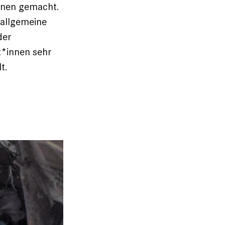
onen gemacht.
 allgemeine
der
t*innen sehr
t.