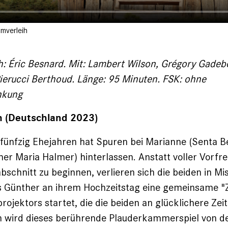
lmverleih
: Éric Besnard. Mit: Lambert Wilson, Grégory Gadebo
 Pierucci Berthoud. Länge: 95 Minuten. FSK: ohne
nkung
h (Deutschland 2023)
 fünfzig Ehejahren hat Spuren bei Marianne (Senta B
er Maria Halmer) hinterlassen. Anstatt voller Vorfr
schnitt zu beginnen, verlieren sich die beiden in M
is Günther an ihrem Hochzeitstag eine gemeinsame "Z
projektors startet, die die beiden an glücklichere Zei
n wird dieses berührende Plauderkammerspiel von de