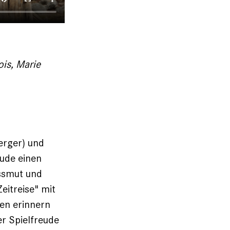
is, Marie
erger) und
eude einen
issmut und
eitreise" mit
ten erinnern
r Spielfreude