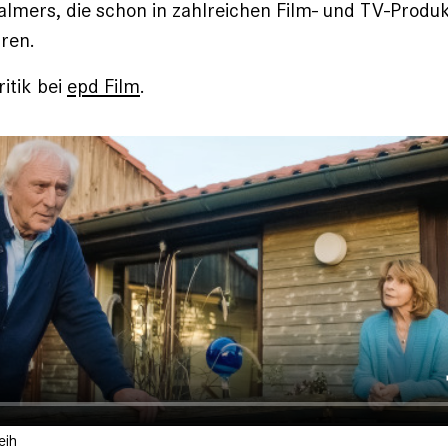
lmers, die schon in zahlreichen Film- und TV-Produkt
ren.
itik bei
epd Film
.
eih