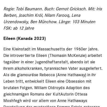
Regie: Tobi Baumann. Buch: Gernot Gricksch. Mit: Iris
Berben, Joachim Król, Nilam Farooq, Lena
Urzendowsky, Ben Münchow. Länge: 103 Minuten
FSK: ab 12 Jahre
Eileen (Kanada 2023)
Eine Kleinstadt im Massachusetts der 1960er Jahre.
Die introvertierte Eileen (Thomasin McKenzie) arbeitet
tagsüber in einer Jugendhaftanstalt, abends ist sie
ihrem alkoholkranken, tyrannischen Vater ausgeliefert.
Als die glamouröse Rebecca (Anne Hathaway) in ihr
Leben tritt, entwickelt Eileen eine Obsession mit
brutalen Folgen. William Oldroyds Adaption des
gleichnamigen Romans der Kult­Autorin Ottesa
Moshfegh wird vor allem von Anne Hathaways
Darstellung der mysteriösen Femme Fatale getragen.