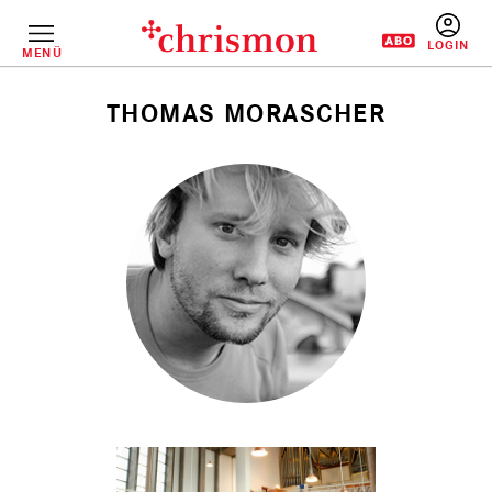
Direkt
zum
Inhalt
MENÜ
BENUTZERM
THOMAS MORASCHER
Pfadnavigation