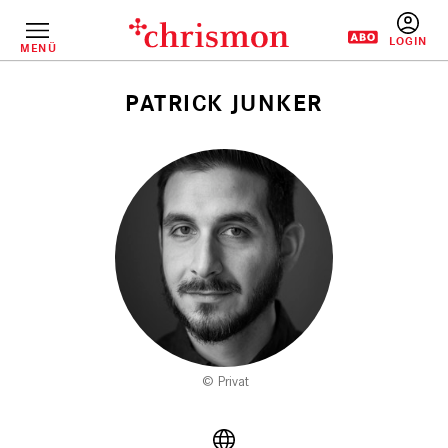
Direkt
zum
Inhalt
MENÜ
BENUTZERM
PATRICK JUNKER
Pfadnavigation
Privat