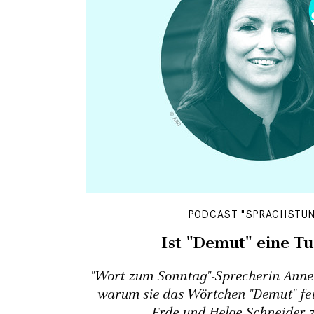
PODCAST "SPRACHSTUN
Ist "Demut" eine T
"Wort zum Sonntag"-Sprecherin Annet
warum sie das Wörtchen "Demut" fei
Erde und Helge Schneider z