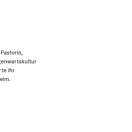
Pastorin,
egenwartskultur
rte ihr
heim.