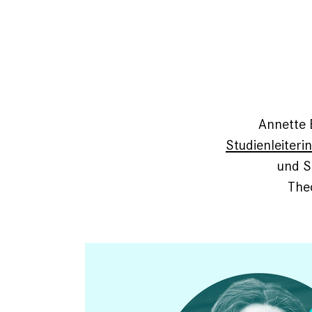
Annette 
Studienleiter
und S
Theo