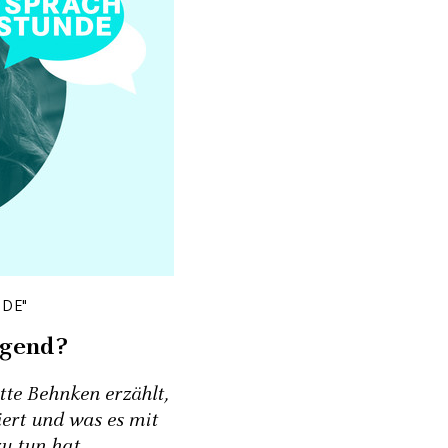
DE"
ugend?
te Behnken erzählt,
ert und was es mit
u tun hat