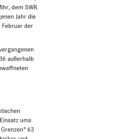
 Mihr, dem SWR.
genen Jahr die
m Februar der
 vergangenen
 36 außerhalb
bewaffneten
stischen
 Einsatz ums
 Grenzen" 63
chniker und