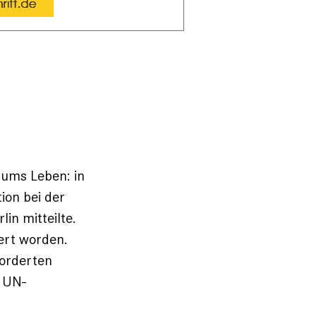
 ums Leben: in
ion bei der
lin mitteilte.
ert worden.
forderten
n UN-