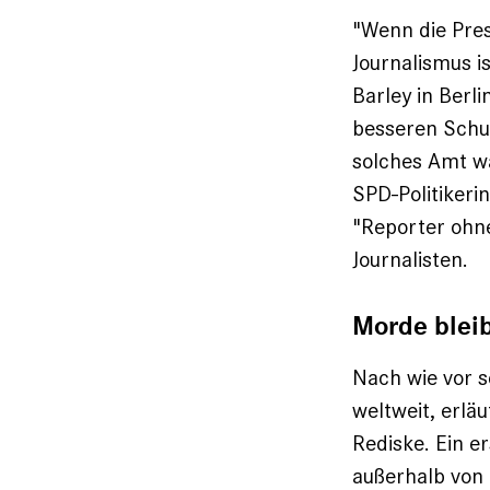
"Wenn die Pres
Journalismus i
Barley in Berl
besseren Schut
solches Amt wä
SPD-Politikeri
"Reporter ohn
Journalisten.
Morde bleib
Nach wie vor s
weltweit, erlä
Rediske. Ein e
außerhalb von 