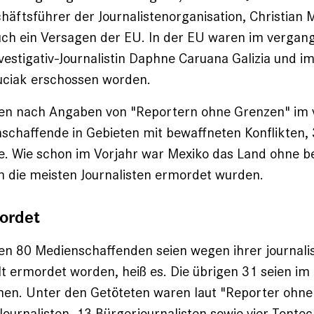
häftsführer der Journalistenorganisation, Christian
uch ein Versagen der EU. In der EU waren im vergan
vestigativ-Journalistin Daphne Caruana Galizia und i
uciak erschossen worden.
ben nach Angaben von "Reportern ohne Grenzen" im
schaffende in Gebieten mit bewaffneten Konflikten,
e. Wie schon im Vorjahr war Mexiko das Land ohne 
em die meisten Journalisten ermordet wurden.
ordet
en 80 Medienschaffenden seien wegen ihrer journali
elt ermordet worden, heiß es. Die übrigen 31 seien im
n. Unter den Getöteten waren laut "Reporter ohne
 Journalisten, 13 Bürgerjournalisten sowie vier Tonte