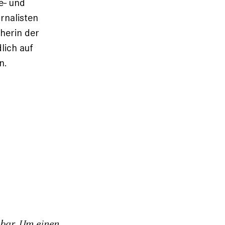
e- und
rnalisten
herin der
lich auf
n.
gbar. Um einen