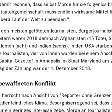
amit rechnen, dass selbst Morde für sie folgenlos bl
Staatengemeinschaft muss endlich wirksame Mittel f
überall auf der Welt zu beenden."
 den meisten getöteten Journalisten, Bürgerjournali
tern waren 2018 demnach Afghanistan (15 Tote), Syr
 Jemen (acht) und Indien (sechs). In den USA starben
s Journalisten, vier von ihnen wurden bei einem Ansch
Capital Gazette" in Annapolis im Staat Maryland am 28
tag der Zählung war der 1. Dezember 2018.
bewaffneten Konflikt
 herrscht nach Ansicht von "Reporter ohne Grenzen
enfeindliches Klima. Besorgniserregend sei, dass e
nur ein geringes Interesse gebe, Morde an Journaliste