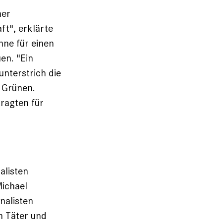
her
ft", erklärte
nne für einen
en. "Ein
unterstrich die
 Grünen.
ragten für
alisten
Michael
nalisten
n Täter und