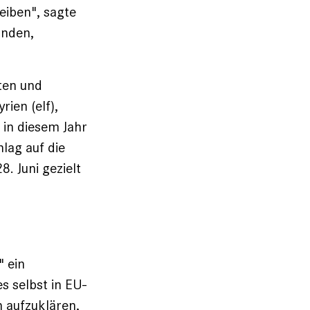
eiben", sagte
inden,
sten und
ien (elf),
 in diesem Jahr
lag auf die
. Juni gezielt
" ein
s selbst in EU-
n aufzuklären,