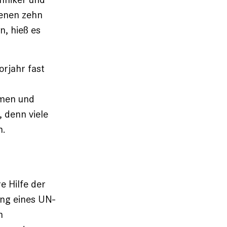
genen zehn
n, hieß es
orjahr fast
imen und
, denn viele
h.
 Hilfe der
ng eines UN-
n