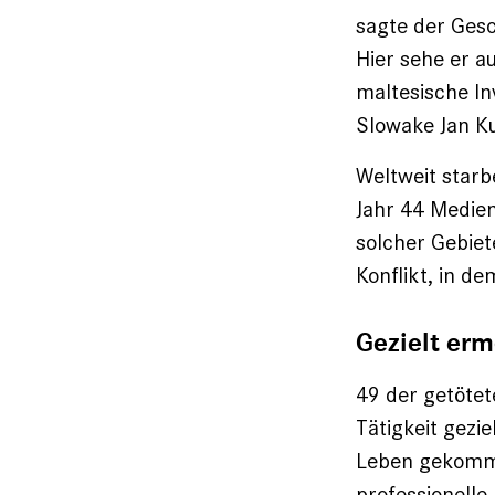
sagte der Gesc
Hier sehe er a
maltesische In
Slowake Jan K
Weltweit star
Jahr 44 Medien
solcher Gebiet
Konflikt, in d
Gezielt erm
49 der getötet
Tätigkeit gezi
Leben gekomme
professionelle