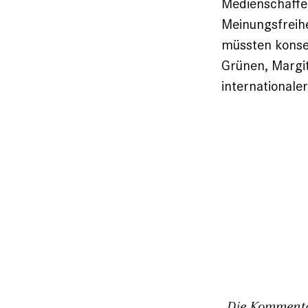
Medienschaffe
Meinungsfreihe
müssten konse
Grünen, Margit
international
Die Kommentar