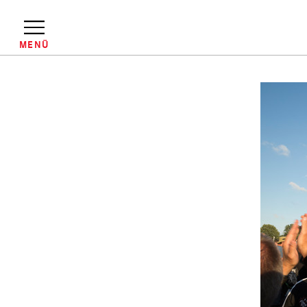
Direkt
zum
Inhalt
MENÜ
Pfadnavigation