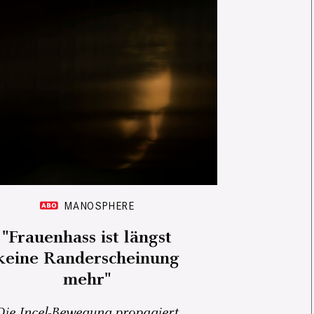
MANOSPHERE
"Frauenhass ist längst
keine Randerscheinung
mehr"
Die Incel-Bewegung propagiert