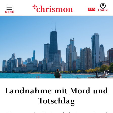
Direkt
zum
Inhalt
MENÜ
BENUTZERM
Landnahme mit Mord und
Totschlag