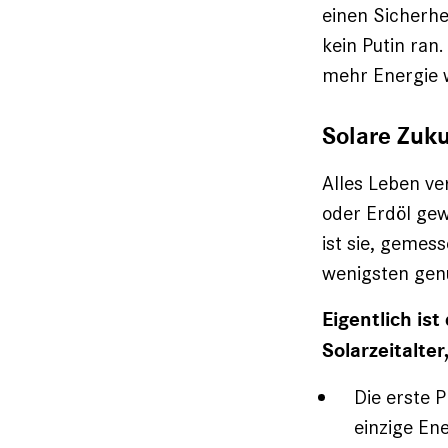
einen Sicherhe
kein Putin ran
mehr Energie 
Solare Zuku
Alles Leben ve
oder Erdöl gew
ist sie, gemes
wenigsten genu
Eigentlich is
Solarzeitalter
Die erste 
einzige En