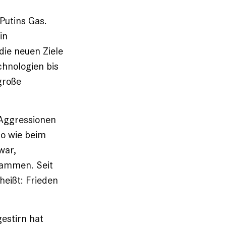
Putins Gas.
in
ie neuen Ziele
chnologien bis
große
 Aggressionen
 so wie beim
war,
sammen. Seit
heißt: Frieden
estirn hat