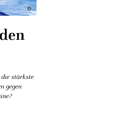
eden
die stärkste
en gegen
aine?