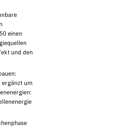
ennbare
n
850 einen
giequellen
fekt und den
fbauen:
, ergänzt um
nenenergien:
ellenenergie
schenphase