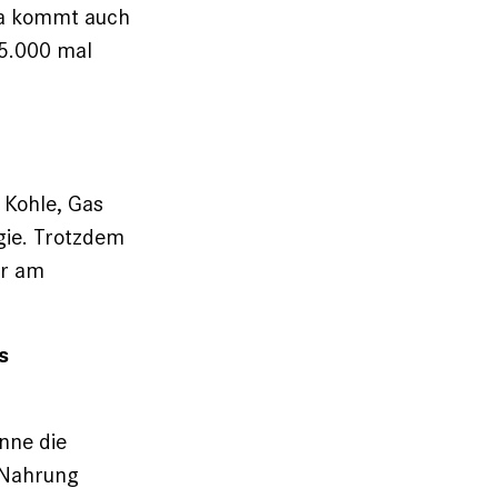
 Da kommt auch
15.000 mal
 Kohle, Gas
gie. Trotzdem
er am
s
nne die
 Nahrung