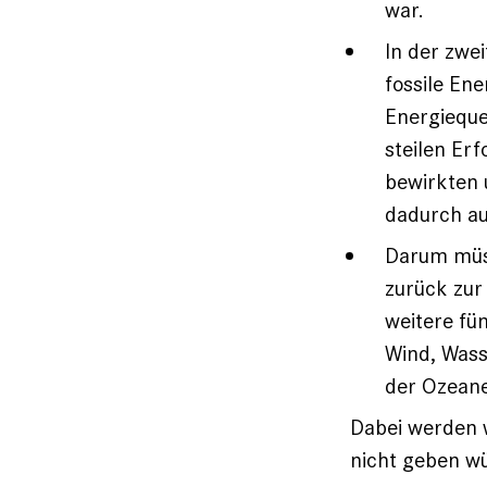
war.
In der zwe
fossile Ene
Energieque
steilen Er
bewirkten
dadurch au
Darum müss
zurück zur
weitere fü
Wind, Wass
der Ozeane
Dabei werden w
nicht geben w