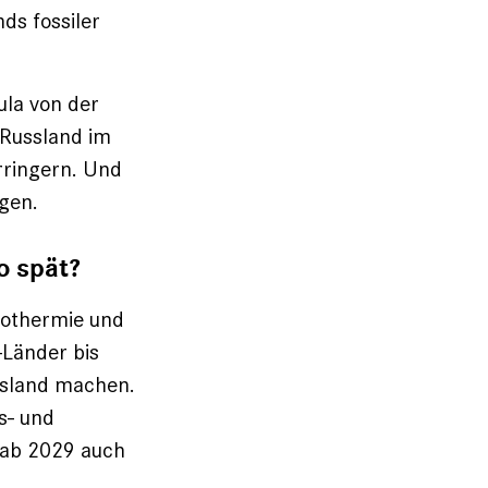
ds fossiler
ula von der
 Russland im
rringern. Und
gen.
o spät?
eothermie und
-Länder bis
ssland machen.
s- und
 ab 2029 auch