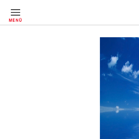
Direkt
zum
Inhalt
MENÜ
Pfadnavigation