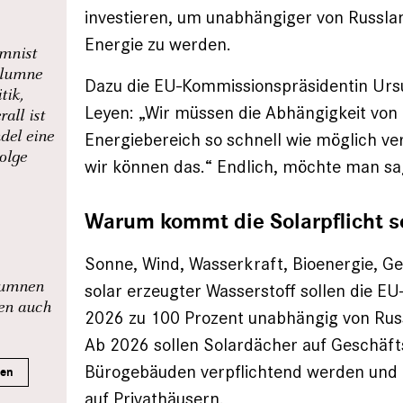
investieren, um unabhängiger von Russlan
Energie zu werden.
umnist
olumne
Dazu die EU-Kommissionspräsidentin Urs
tik,
Leyen: „Wir müssen die Abhängigkeit von
all ist
del eine
Energiebereich so schnell wie möglich ve
Folge
wir können das.“ Endlich, möchte man sa
Warum kommt die Solarpflicht s
Sonne, Wind, Wasserkraft, Bioenergie, G
olumnen
solar erzeugter Wasserstoff sollen die EU
nen auch
2026 zu 100 Prozent unabhängig von Ru
Ab 2026 sollen Solardächer auf Geschäft
Bürogebäuden verpflichtend werden und
ren
auf Privathäusern.