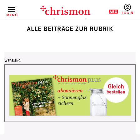
Direkt
zum
Inhalt
MENÜ
BENUTZERM