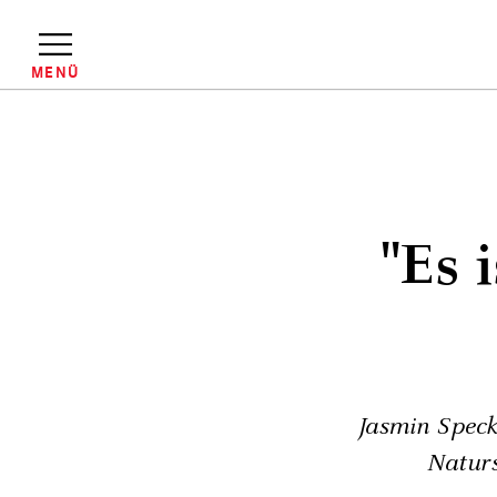
Direkt
zum
Inhalt
MENÜ
Pfadnavigation
"Es 
Jasmin Speck
Naturs