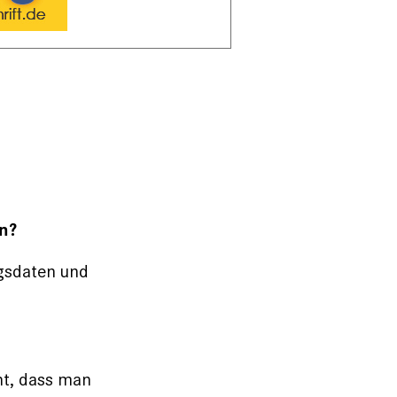
un?
ngsdaten und
eht, dass man