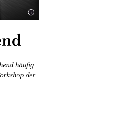
end
hend häufig
Workshop der