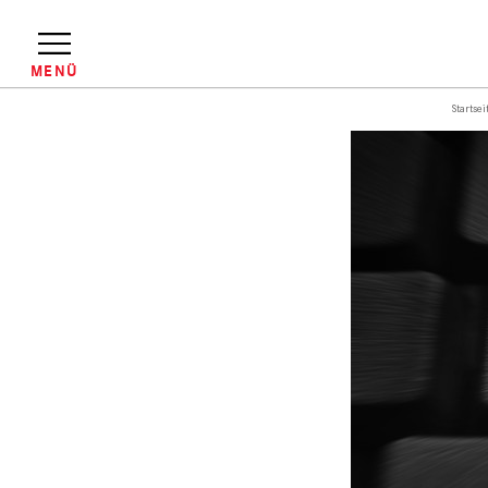
Direkt
zum
Inhalt
MENÜ
Startsei
Pfadnavigation