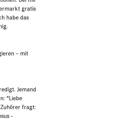
ermarkt gratis
ch habe das
hig.
ieren – mit
predigt. Jemand
n: "Liebe
 Zuhörer fragt:
esus ­