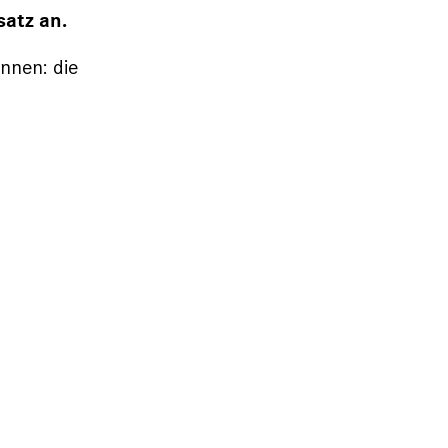
satz an.
önnen: die