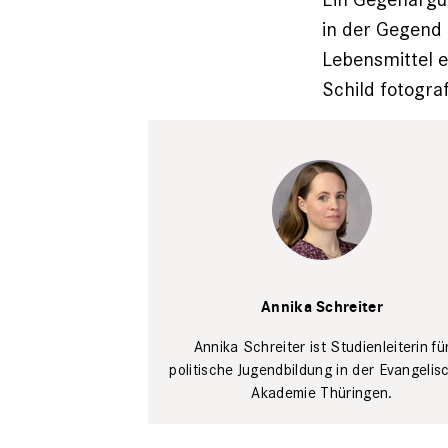
in der Gegend 
Lebensmittel e
Schild fotogra
Annika
Schreiter
John-
Annika Schreiter
Michael
Mendizza
Annika Schreiter ist Studien­leiterin fü
politische Jugend­bildung in der Evangeli
Akademie Thüringen.