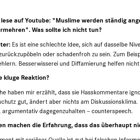
 lese auf Youtube: "Muslime werden ständig ange
ermehren". Was sollte ich nicht tun?
Es ist eine schlechte Idee, sich auf dasselbe Niv
ter:
zurückzupöbeln oder schadenfroh zu sein. Zum Beispi
hlern. Besser­wisserei und Diffamierung helfen nicht
e kluge Reaktion?
che haben mir erzählt, dass sie Hasskommentare ignor
schutz gut, ändert aber nichts am Diskus­sionsklima.
t, argumentativ dagegenzuhalten – counterspeech.
n machen die Erfahrung, dass das überhaupt nicht
ent mit seriöser Quelle ist gut bei falschen Informa