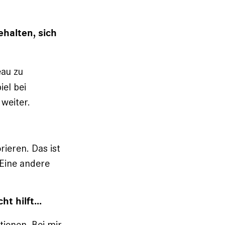
halten, sich
eau zu
el bei
 weiter.
ieren. Das ist
 Eine andere
 hilft...
tionen. Bei mir