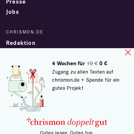
Presse
Jobs
Redaktion
4 Wochen für
10 €
0 €
Zugang zu allen Texten auf
chrismon.de + Spende für ein
gutes Projekt
In Zusammenarbeit mit
evangelisch.de
© chrismon.de 2001 - 2026
Alle Rechte vorbehalten.
– Gutes lesen. Gutes tun.