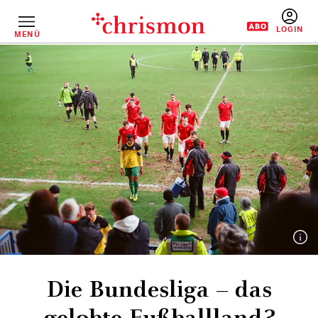
Direkt
zum
Inhalt
MENÜ
BENUTZERM
Die Bundesliga – das