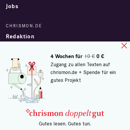
Jobs
Redaktion
4 Wochen für
10 €
0 €
Zugang zu allen Texten auf
chrismon.de + Spende für ein
gutes Projekt
In Zusammenarbeit mit
evangelisch.de
© chrismon.de 2001 - 2026
Alle Rechte vorbehalten.
– Gutes lesen. Gutes tun.