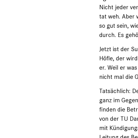
Nicht jeder ve
tat weh. Aber 
so gut sein, w
durch. Es gehör
Jetzt ist der 
Höfle, der wir
er. Weil er wa
nicht mal die 
Tatsächlich: 
ganz im Gegent
finden die Bet
von der TU Da
mit Kündigungs
Leitung des Be