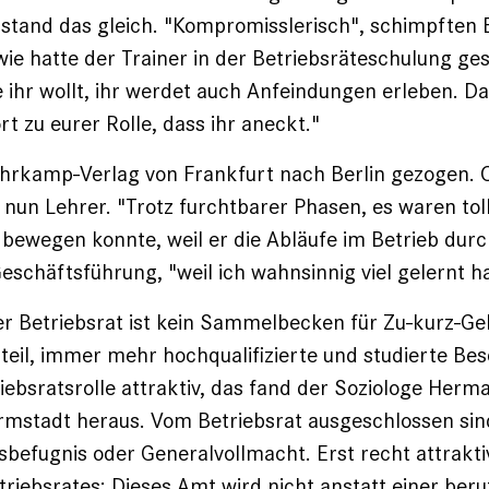
rstand das gleich. "Kompromisslerisch", schimpften 
wie hatte der Trainer in der Betriebsräteschulung ges
ie ihr wollt, ihr werdet auch Anfeindungen erleben. D
t zu eurer Rolle, dass ihr aneckt."
Suhrkamp-Verlag von Frankfurt nach Berlin gezogen.
d nun Lehrer. "Trotz furchtbarer Phasen, es waren toll
s bewegen konnte, weil er die Abläufe im Betrieb dur
Geschäftsführung, "weil ich wahnsinnig viel gelernt h
Der Betriebsrat ist kein Sammelbecken für Zu-kurz-
eil, immer mehr hochqualifizierte und studierte Bes
riebsratsrolle attraktiv, das fand der Soziologe Herm
rmstadt heraus. Vom Betriebsrat ausgeschlossen sin
befugnis oder Generalvollmacht. Erst recht attraktiv
triebsrates: Dieses Amt wird nicht anstatt einer beru