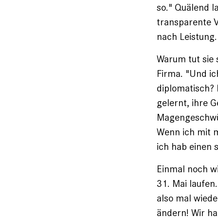
so." Quälend l
transparente V
nach Leistung.
Warum tut sie s
Firma. "Und ic
diplomatisch? 
gelernt, ihre 
Magengeschwür
Wenn ich mit m
ich hab einen 
Einmal noch wil
31. Mai laufen
also mal wiede
ändern! Wir h