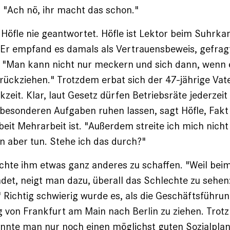
 "Ach nö, ihr macht das schon."
 Höfle nie geantwortet. Höfle ist Lektor beim Suhrka
 Er empfand es damals als Vertrauensbeweis, gefrag
t: "Man kann nicht nur meckern und sich dann, wenn 
urückziehen." Trotzdem erbat sich der 47-jährige Vate
zeit. Klar, laut Gesetz dürfen Betriebsräte jederzeit
e besonderen Aufgaben ruhen lassen, sagt Höfle, Fakt 
beit Mehrarbeit ist. "Außerdem streite ich mich nicht
 aber tun. Stehe ich das durch?"
hte ihm etwas ganz anderes zu schaffen. "Weil beim
andet, neigt man dazu, überall das Schlechte zu sehen
 " Richtig schwierig wurde es, als die Geschäftsführu
 von Frankfurt am Main nach Berlin zu ziehen. Trotz 
nnte man nur noch einen möglichst guten Sozialplan