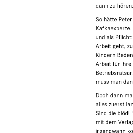
dann zu hören:
So hätte Peter
Kafkaexperte.
und als Pflich
Arbeit geht, z
Kindern Bedenk
Arbeit für ihr
Betriebsratsar
muss man dann
Doch dann mac
alles zuerst l
Sind die blöd!
mit dem Verlag
irgendwann ko