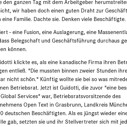
e den ganzen Tag mit dem Arbeitgeber herumstreite
icht, wir haben doch einen guten Draht zur Geschäft
 eine Familie. Dachte sie. Denken viele Beschäftigte.
iert - eine Fusion, eine Auslagerung, eine Massenent
 dass Belegschaft und Geschäftsführung durchaus ge
ben können.
idotti klickte es, als eine kanadische Firma ihren Bet
egen entließ. "Die mussten binnen zweier Stunden ihr
r nicht schön." Künftig wollte sie bei so was mitred
nen Betriebsrat. Jetzt ist Guidotti, die zuvor "eine be
r Global Services" war, Betriebsratsvorsitzende des
nehmens Open Text in Grasbrunn, Landkreis Münche
70 deutschen Beschäftigten. Als es jüngst wieder ein
le gab, setzten sie und ihr Stellvertreter sich mit j