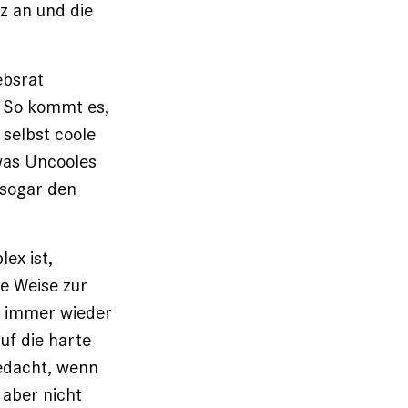
z an und die
ebsrat
n. So kommt es,
selbst coole
was Uncooles
 sogar den
ex ist,
re Weise zur
d immer wieder
uf die harte
gedacht, wenn
 aber nicht