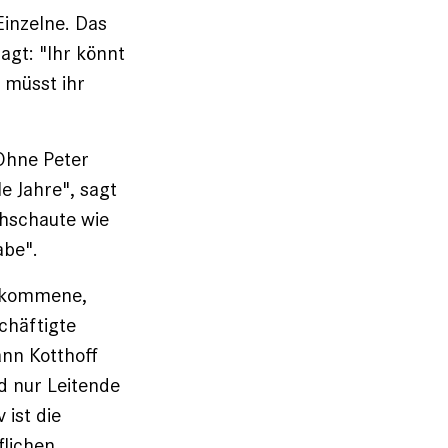
Einzelne. Das
agt: "Ihr könnt
a müsst ihr
 Ohne Peter
e Jahre", sagt
chschaute wie
abe".
Gekommene,
chäftigte
ann Kotthoff
d nur Leitende
 ist die
flichen