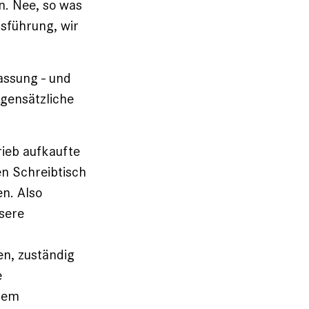
n. Nee, so was
sführung, wir
lassung - und
gensätzliche
rieb aufkaufte
en Schreibtisch
en. Also
ssere
n, zuständig
e
edem