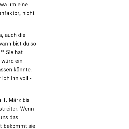
twa um eine
nfaktor, nicht
a, auch die
wann bist du so
'" Sie hat
h würd ein
assen könnte.
ch ihn voll -
m 1. März bis
streiter. Wenn
 uns das
ft bekommt sie