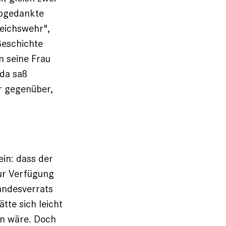
abgedankte
Reichswehr",
 Geschichte
m seine Frau
nda saß
r gegenüber,
in: dass der
zur Verfügung
Landesverrats
tte sich leicht
en wäre. Doch