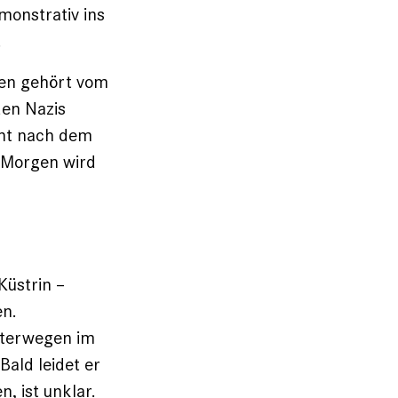
monstrativ ins
.
ten gehört vom
den Nazis
cht nach dem
 Morgen wird
Küstrin –
en.
sterwegen im
ald leidet er
, ist unklar.