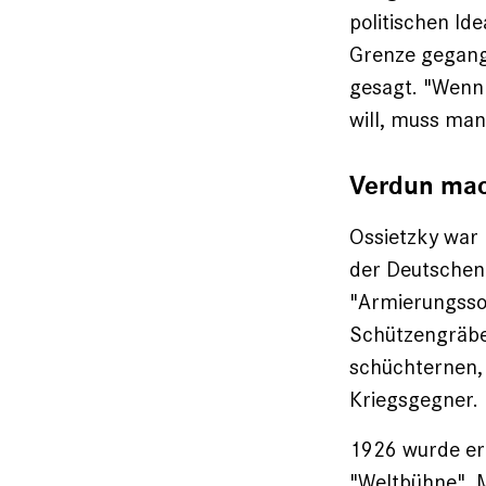
politischen Ide
Grenze gegange
gesagt. "Wenn
will, muss man
Verdun mac
Ossietzky war 
der Deutschen 
"Armierungsso
Schützengräben
schüchternen, 
Kriegsgegner.
1926 wurde er 
"Weltbühne". M