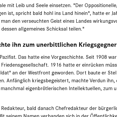
ale mit Leib und Seele einsetzen. "Der Oppositionelle
n ist, spricht bald hohl ins Land hinein", hatte er Ja
 man den verseuchten Geist eines Landes wirkungsv
 dessen allgemeines Schicksal teilen."
hte ihn zum unerbittlichen Kriegsgegner
Pazifist. Das hatte eine Vorgeschichte. Seit 1908 war 
Friedensgesellschaft. 1916 hatte er einrücken müs
ldat" an der Westfront geworden. Dort baute er Ste
. Anfänglich kriegsbegeistert, machte Verdun ihn,
manchmal eigenbrötlerischen Intellek­tuellen, zum u
Redakteur, bald danach Chefredakteur der bürgerli
it seinem Namen verbanden sich in der Öffentlichkei