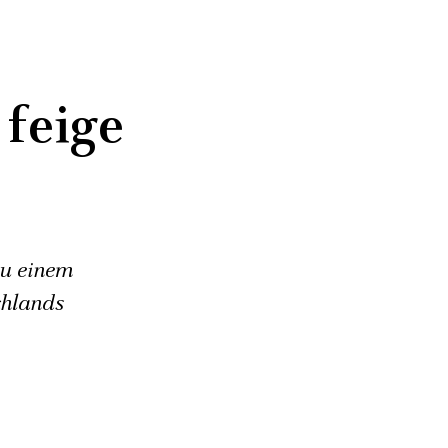
feige
zu einem
chlands