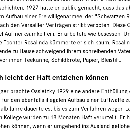
schichten: 1927 hatte er publik gemacht, dass das 
m Aufbau einer Freiwilligenarmee, der "Schwarzen 
 nach den Versailler Verträgen strikt verboten. Diese
el Aufmerksamkeit ein. Er arbeitete wie besessen. U
e Tochter Rosalinda kümmerte er sich kaum. Rosali
ende zu Hause schweigend ihrem schreibenden Vate
or ihnen Teekanne, Schildkröte, Papier, Bleistift.
ch leicht der Haft entziehen können
er brachte Ossietzky 1929 eine andere Enthüllung e
 für den ebenfalls illegalen Aufbau einer Luftwaffe 
nhalb Jahre dauerte es, bis es zum Verfahren wegen 
n Kollege wurden zu 18 Monaten Haft verurteilt. Er hä
iehen können, wenn er umgehend ins Ausland gefloh