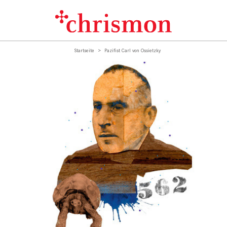
Startseite
Pazifist Carl von Ossietzky