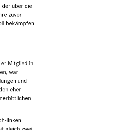
, der über die
hre zuvor
oll bekämpfen
er Mitglied in
sen, war
llungen und
 den eher
nerbittlichen
ch-linken
t gleich zwei