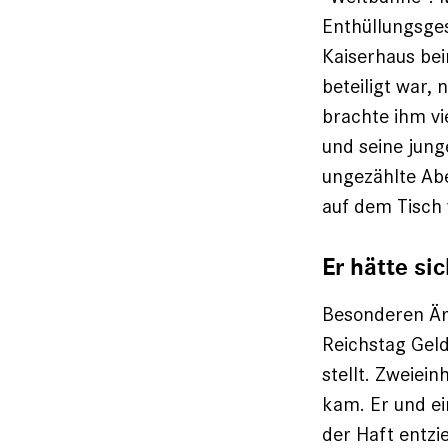
Enthüllungsge
Kaiserhaus bei
beteiligt war,
brachte ihm vi
und seine jung
ungezählte Ab
auf dem Tisch v
Er hätte si
Besonderen Ärg
Reichstag Geld
stellt. Zweiei
kam. Er und ei
der Haft entz