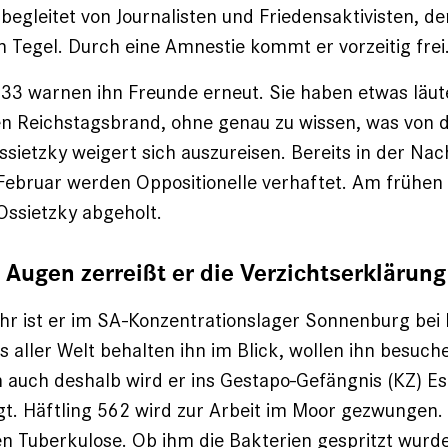
 begleitet von Journalisten und Friedensaktivisten, de
 Tegel. Durch eine Amnes­tie kommt er vorzeitig frei
933 warnen ihn Freunde erneut. Sie haben etwas läu
n Reichstagsbrand, ohne genau zu wissen, was von 
ssietzky weigert sich auszureisen. Bereits in der Na
Februar werden Oppositionelle verhaftet. Am frühen
Ossietzky abgeholt.
 Augen zerreißt er die Verzichtserklärung
hr ist er im SA-Konzentrationslager Sonnenburg bei 
s aller Welt behalten ihn im Blick, wollen ihn besuch
 auch deshalb wird er ins Gestapo-Gefängnis (KZ) E
t. Häftling 562 wird zur Arbeit im Moor gezwungen. B
en Tuberkulose. Ob ihm die Bakterien gespritzt wurden