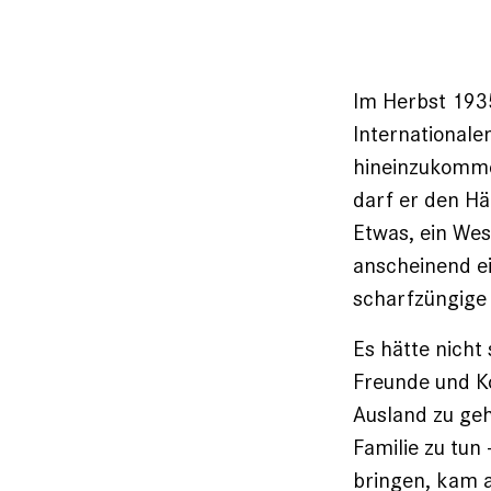
Im Herbst 1935
International
hineinzukomme
darf er den Hä
Etwas, ein Wes
anscheinend ei
scharfzüngige 
Es hätte nich
Freunde und Ko
Ausland zu geh
Familie zu tun
bringen, kam a