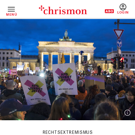
Direkt
zum
Inhalt
MENÜ
BENUTZERM
RECHTSEXTREMISMUS